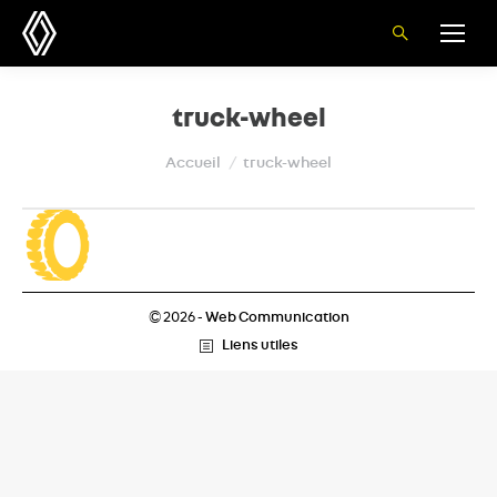
Recherche
:
truck-wheel
Vous êtes ici :
Accueil
truck-wheel
© 2026 -
Web Communication
Liens utiles