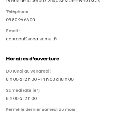
18 Rue de la perdrix 21140 SEMUR-EN-AUXOIS
Téléphone :
03 80 96 66 00
Email :
contact@soca-semur.fr
Horaires d’ouverture
Du lundi au vendredi :
8 h 00 à 12 h 00 – 14 h 00 à 18 h 00
Samedi (atelier)
8 h 00 à 12 h 00
Fermé le dernier samedi du mois