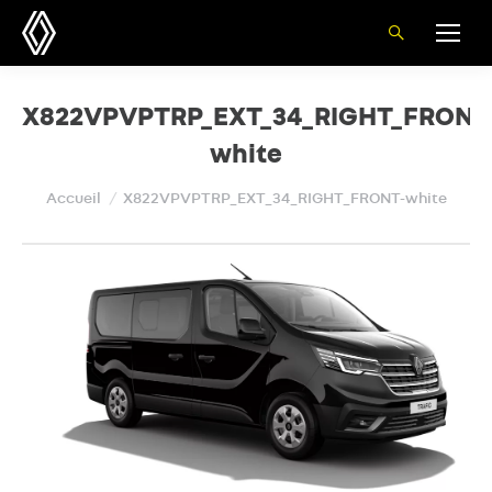
Recherche
:
X822VPVPTRP_EXT_34_RIGHT_FRONT
white
Vous êtes ici :
Accueil
X822VPVPTRP_EXT_34_RIGHT_FRONT-white